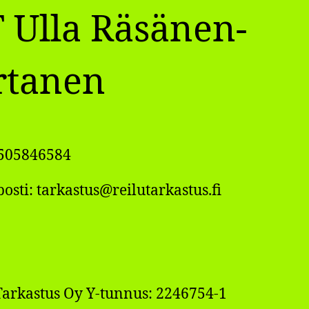
 Ulla Räsänen-
rtanen
0505846584
osti: tarkastus@reilutarkastus.fi
Tarkastus Oy Y-tunnus: 2246754-1